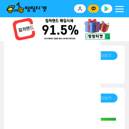
Previous
Next
공지사항
더보기
상품권 매입 시세
실시간 매입 진행현황
더보기
컬쳐랜드 문화상품권 외 3건
200,000원
박**
입금완료