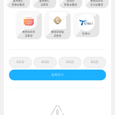
북앤라이프
컬쳐랜드
컬쳐랜드
온라인
도서상품권
문화상품권
교환권
문화상품권
컬쳐랜드 문화상품권 외 2건
150,000원
오**
입금완료
북앤라이프
롯데모바일
틴캐시
컬쳐랜드 문화상품권 외 3건
200,000원
교환권
교환권
김**
입금완료
컬쳐랜드 교환권 외 1건
100,000원
박**
입금완료
등록하기