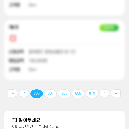
고객명
이**
7달 전
입금완료
신청내역
컬쳐랜드 문화상품권 외 1건
매입금액
100,000원
고객명
이**
806
807
808
809
810
꼭! 알아두세요
서비스 신청전 꼭 숙지해주세요