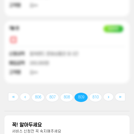
고객명
김**
7달 전
입금완료
신청내역
컬쳐랜드 문화상품권 외 3건
매입금액
200,000원
고객명
김**
806
807
808
809
810
꼭! 알아두세요
서비스 신청전 꼭 숙지해주세요