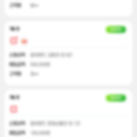
고객명
방**
7달 전
입금완료
신청내역
컬쳐랜드 교환권 외 9건
매입금액
500,000원
고객명
정**
7달 전
입금완료
신청내역
컬쳐랜드 문화상품권 외 1건
매입금액
100,000원