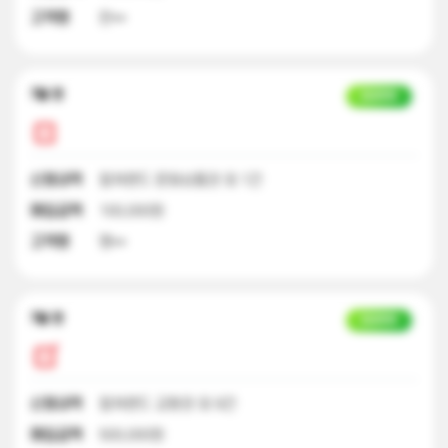
고객명
한**
7달 전
입금완료
신청내역
컬쳐랜드 문화상품권 외 1건
매입금액
100,000원
고객명
명**
7달 전
입금완료
신청내역
컬쳐랜드 교환권 외 9건
매입금액
500,000원