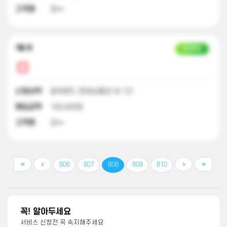
고객명
정**
7달 전
입금완료
신청내역
컬쳐랜드 문화상품권 외 1건
매입금액
100,000원
고객명
강**
806
807
808
809
810
꼭! 알아두세요
서비스 신청전 꼭 숙지해주세요