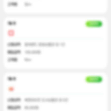
고객명
정**
7달 전
입금완료
신청내역
컬쳐랜드 문화상품권 외 1건
매입금액
100,000원
고객명
박**
7달 전
입금완료
신청내역
북앤라이프 도서상품권 외 5건
매입금액
95,000원